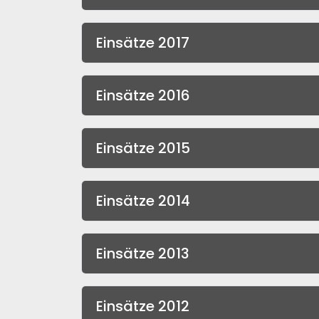
Einsätze 2017
Einsätze 2016
Einsätze 2015
Einsätze 2014
Einsätze 2013
Einsätze 2012