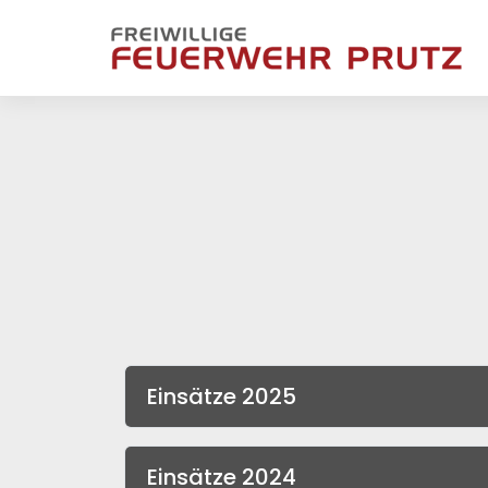
Skip to main navigation
Skip to main content
Skip to page footer
Einsätze 2025
Einsätze 2024