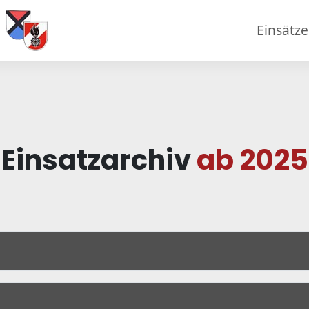
Einsätz
Einsatzarchiv
ab 2025