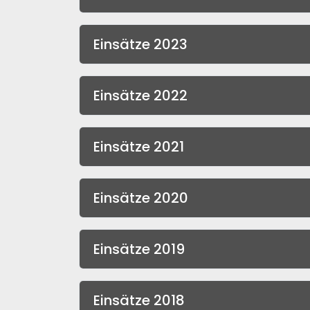
Einsätze 2023
Einsätze 2022
Einsätze 2021
Einsätze 2020
Einsätze 2019
Einsätze 2018