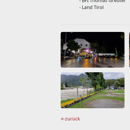
- BFI Thomas Greuter
- Land Tirol
←
zurück