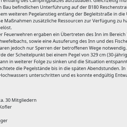
entlang des Campingplatzes aufzubauen. Gleichzeitig m
n Bau befindlichen Unterführung auf der B180 Reschenst
em weiteren Pegelanstieg entlang der Begleitstraße in di
se Maßnahmen zusätzliche Ressourcen zur Verfügung zu h
elöst.
er Feuerwehren ergaben ein Übertreten des Inn im Bereic
hwefelbachs, sowie eine Ausuferung des Inn und des Fisch
aren jedoch nur Sperren der betroffenen Wege notwendig.
de der Scheitelpunkt bei einem Pegel von 329 cm (30-jähr
gann in weiterer Folge zu sinken und die Situation entspann
chtete die Pegelstände bis in die späten Abendstunden. In
n Hochwassers unterschritten und es konnte endgültig En
a. 30 Mitgliedern
Kofler
nger