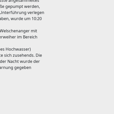
usste angesammeltes
raße gepumpt werden,
e Unterführung verlegen
aben, wurde um 10:20
h Welschenanger mit
erweiher im Bereich
iges Hochwasser)
te sich zusehends. Die
 der Nacht wurde der
twarnung gegeben