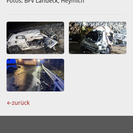
Fotos: BFV Landeck, Heymich
←
zurück