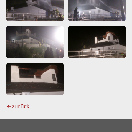
←
zurück