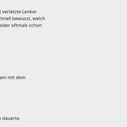
t verletzte Lenker
chnell bewusst, welch
leider oftmals schon
sam mit dem
n dauerte.