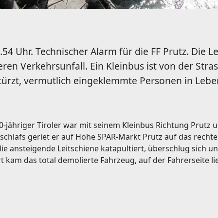
5.54 Uhr. Technischer Alarm für die FF Prutz. Die Lei
ren Verkehrsunfall. Ein Kleinbus ist von der St
türzt, vermutlich eingeklemmte Personen in Lebe
0-jähriger Tiroler war mit seinem Kleinbus Richtung Prutz 
chlafs geriet er auf Höhe SPAR-Markt Prutz auf das recht
e ansteigende Leitschiene katapultiert, überschlug sich un
 kam das total demolierte Fahrzeug, auf der Fahrerseite lie