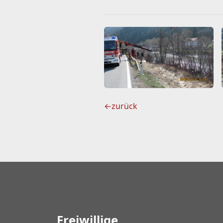
←
zurück
Freiwillige