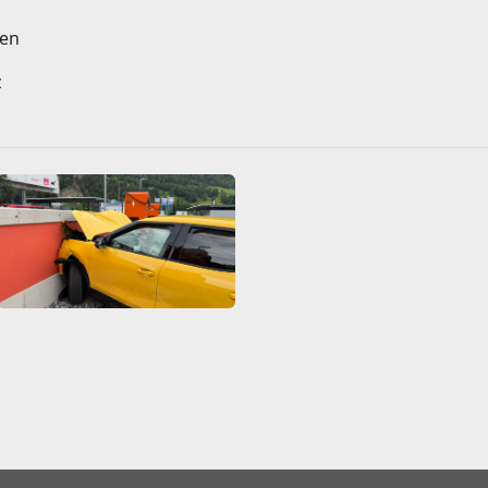
men
z