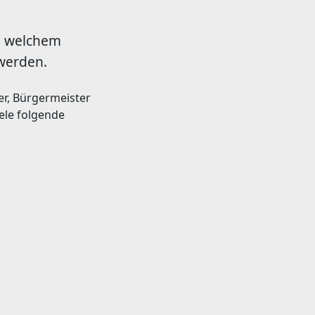
an welchem
 werden.
r, Bürgermeister
ele folgende