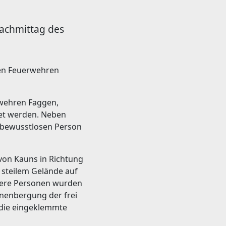
nachmittag des
ren Feuerwehren
wehren Faggen,
et werden. Neben
 bewusstlosen Person
von Kauns in Richtung
 steilem Gelände auf
tere Personen wurden
onenbergung der frei
 die eingeklemmte