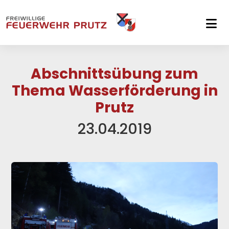
Skip to main navigation
Skip to main content
Skip to page footer
Abschnittsübung zum
Thema Wasserförderung in
Prutz
23.04.2019